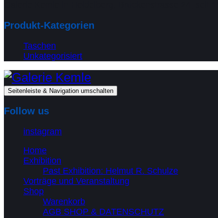
Galerie Kemle in Heidelberg, Brückenstrasse 24, seit 1
Produkt-Kategorien
Taschen
Unkategorisiert
Seitenleiste & Navigation umschalten
Follow us
instagram
Home
Exhibition
Past Exhibition: Helmut R. Schulze
Vorträge und Veranstaltung
Shop
Warenkorb
AGB SHOP & DATENSCHUTZ