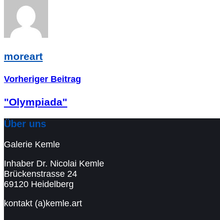
moreart
Vorheriger Beitrag
"Olympiada"
Über uns
Galerie Kemle
Inhaber Dr. Nicolai Kemle
Brückenstrasse 24
69120 Heidelberg
kontakt (a)kemle.art