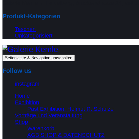
Galerie Kemle in Heidelberg, Brückenstrasse 24, seit 1
Produkt-Kategorien
Taschen
Unkategorisiert
Seitenleiste & Navigation umschalten
Follow us
instagram
Home
Exhibition
Past Exhibition: Helmut R. Schulze
Vorträge und Veranstaltung
Shop
Warenkorb
AGB SHOP & DATENSCHUTZ