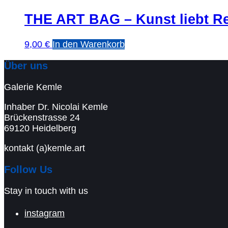
THE ART BAG – Kunst liebt R
9,00
€
In den Warenkorb
Über uns
Galerie Kemle
Inhaber Dr. Nicolai Kemle
Brückenstrasse 24
69120 Heidelberg
kontakt (a)kemle.art
Follow Us
Stay in touch with us
instagram