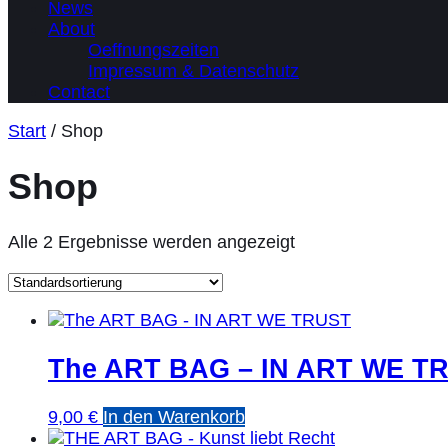
News
About
Oeffnungszeiten
Impressum & Datenschutz
Contact
Start
/ Shop
Shop
Alle 2 Ergebnisse werden angezeigt
The ART BAG – IN ART WE T
9,00
€
In den Warenkorb