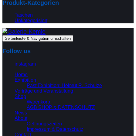
Produkt-Kategorien
Taschen
Unkategorisiert
Seitenleiste & Navigation umschalten
Follow us
instagram
Home
Exhibition
Past Exhibition: Helmut R. Schulze
Vorträge und Veranstaltung
Shop
Warenkorb
AGB SHOP & DATENSCHUTZ
News
About
Oeffnungszeiten
Impressum & Datenschutz
Contact