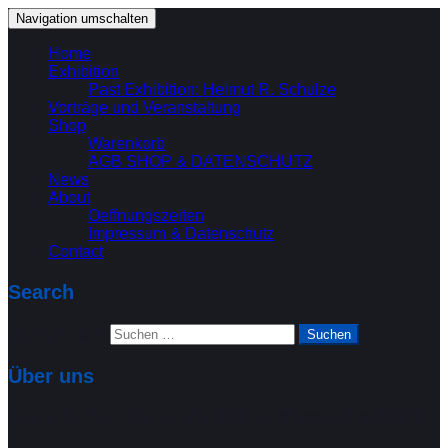
Navigation umschalten
Home
Exhibition
Past Exhibition: Helmut R. Schulze
Vorträge und Veranstaltung
Shop
Warenkorb
AGB SHOP & DATENSCHUTZ
News
About
Oeffnungszeiten
Impressum & Datenschutz
Contact
Search
Suchen nach:
Über uns
Galerie Kemle in Heidelberg, Brückenstrasse 24, seit 1980.